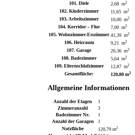
2
101. Diele
2,68 m
2
102. Kinderzimmer
11,65 m
2
103. Arbeitszimmer
10,00 m
2
104. Korridor – Flur
7,00 m
2
105. Wohnzimmer-Esszimmer
41,39 m
2
106. Heizraum
9,21 m
2
107. Garage
20,36 m
2
108. Badezimmer
5,64 m
2
109. Elternschlafzimmer
12,87 m
2
Gesamtfläche:
120,80 m
Allgemeine Informationen
Anzahl der Etagen
1
Zimmeranzahl
3
Badezimmer Nr.
1
Anzahl der Garagen
1
2
Nutzfläche
120,79 m