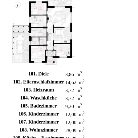
2
101. Diele
3,86 m
2
102. Elternschlafzimmer
14,62 m
2
103. Heizraum
3,72 m
2
104. Waschküche
3,72 m
2
105. Badezimmer
9,20 m
2
106. Kinderzimmer
12,00 m
2
107. Kinderzimmer
12,00 m
2
108. Wohnzimmer
28,09 m
2
109. Küche – Esszimmer